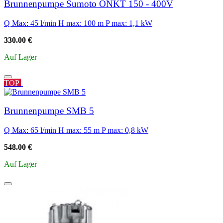
Brunnenpumpe Sumoto ONKT 150 - 400V
Q Max: 45 l/min
H max: 100 m
P max: 1,1 kW
330.00 €
Auf Lager
TOP
Brunnenpumpe SMB 5
Q Max: 65 l/min
H max: 55 m
P max: 0,8 kW
548.00 €
Auf Lager