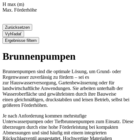
H max
(m)
Max. Förderhöhe
Zurücksetzen
Vyhľadať
Ergebnisse filtern
Brunnenpumpen
Brunnenpumpen
sind die optimale Lösung, um Grund- oder
Regenwasser zuverlässig zu fördern – sei es
zur
Hauswasserversorgung, Gartenbewässerung oder für
landwirtschaftliche Anwendungen
. Sie arbeiten unterhalb der
Wasseroberfläche und gewährleisten durch ihre Bauweise
einen
gleichmäßigen, druckstabilen und leisen Betrieb
, selbst bei
größeren Förderhöhen.
Je nach Anforderung kommen
mehrstufige
Unterwasserpumpen
oder
Tiefbrunnenpumpen
zum Einsatz. Diese
überzeugen durch eine
hohe Förderleistung bei kompakten
Abmessungen
und sind häufig mit einem
integrierten
Rückschlagventil
ausgestattet. Hochwertige Materialien