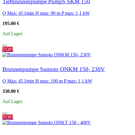
Tiefbrunnenpumpe PumpS SKM 150
Q Max: 45 l/min
H max: 90 m
P max: 1,1 kW
195.00 €
Auf Lager
TOP
Brunnenpumpe Sumoto ONKM 150- 230V
Q Max: 45 l/min
H max: 100 m
P max: 1,1 kW
330.00 €
Auf Lager
TOP