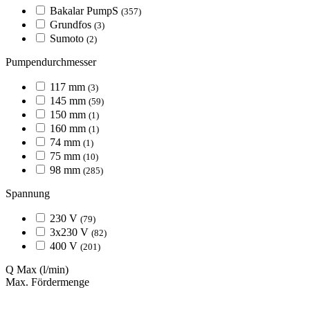
Bakalar PumpS
(357)
Grundfos
(3)
Sumoto
(2)
Pumpendurchmesser
117 mm
(3)
145 mm
(59)
150 mm
(1)
160 mm
(1)
74 mm
(1)
75 mm
(10)
98 mm
(285)
Spannung
230 V
(79)
3x230 V
(82)
400 V
(201)
Q Max
(l/min)
Max. Fördermenge