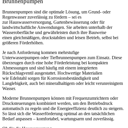
Brunnenpumpen
Brunnenpumpen
sind die optimale Lösung, um Grund- oder
Regenwasser zuverlässig zu fördern – sei es
zur
Hauswasserversorgung, Gartenbewässerung oder für
landwirtschaftliche Anwendungen
. Sie arbeiten unterhalb der
Wasseroberfläche und gewährleisten durch ihre Bauweise
einen
gleichmäßigen, druckstabilen und leisen Betrieb
, selbst bei
größeren Förderhöhen.
Je nach Anforderung kommen
mehrstufige
Unterwasserpumpen
oder
Tiefbrunnenpumpen
zum Einsatz. Diese
überzeugen durch eine
hohe Förderleistung bei kompakten
Abmessungen
und sind häufig mit einem
integrierten
Rückschlagventil
ausgestattet. Hochwertige Materialien
wie
Edelstahl
sorgen für
Korrosionsbeständigkeit und
Langlebigkeit
, auch bei mineralhaltigem oder leicht verunreinigtem
Wasser.
Moderne Brunnenpumpen können mit
Frequenzumrichtern oder
Drucksteuerungen
kombiniert werden, um den
Betriebsdruck
automatisch zu regeln
und die
Energieeffizienz deutlich zu steigern
.
So lässt sich die Wasserförderung optimal an den tatsächlichen
Bedarf anpassen – komfortabel, wartungsarm und zuverlässig.