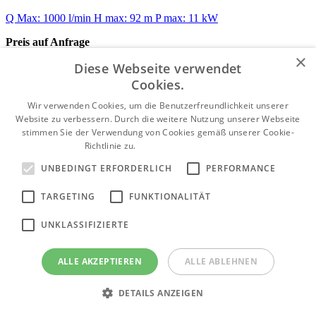
Q Max: 1000 l/min
H max: 92 m
P max: 11 kW
Preis auf Anfrage
×
Verfügbar
Diese Webseite verwendet
Cookies.
Wir verwenden Cookies, um die Benutzerfreundlichkeit unserer
Edelstahl Tiefbrunnenpumpe Bakalar PumpS 6" B-SP
Website zu verbessern. Durch die weitere Nutzung unserer Webseite
46-8 / 400 V (Franklin Electric)
stimmen Sie der Verwendung von Cookies gemäß unserer Cookie-
Richtlinie zu.
Weitere Informationen
Q Max: 1000 l/min
H max: 105 m
P max: 15 kW
UNBEDINGT ERFORDERLICH
PERFORMANCE
Preis auf Anfrage
TARGETING
FUNKTIONALITÄT
Verfügbar
UNKLASSIFIZIERTE
ALLE AKZEPTIEREN
ALLE ABLEHNEN
DETAILS ANZEIGEN