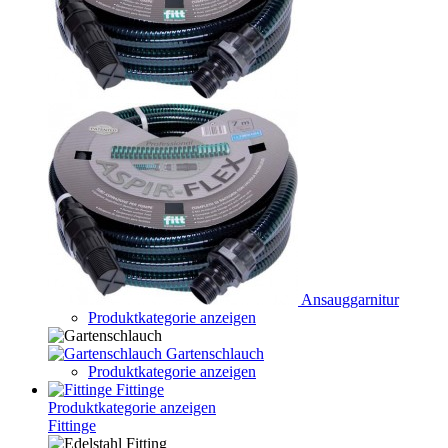
Ansauggarnitur
Produktkategorie anzeigen
Gartenschlauch
Produktkategorie anzeigen
Fittinge
Produktkategorie anzeigen
Fittinge