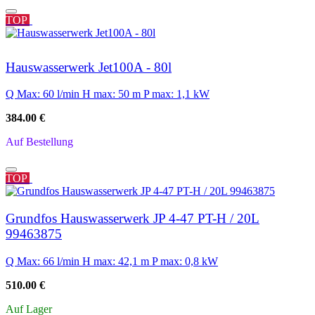
TOP
Hauswasserwerk Jet100A - 80l
Q Max: 60 l/min
H max: 50 m
P max: 1,1 kW
384.00 €
Auf Bestellung
TOP
Grundfos Hauswasserwerk JP 4-47 PT-H / 20L
99463875
Q Max: 66 l/min
H max: 42,1 m
P max: 0,8 kW
510.00 €
Auf Lager