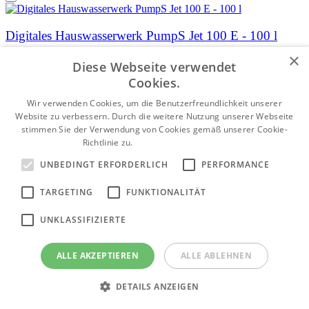
Digitales Hauswasserwerk PumpS Jet 100 E - 100 l
×
Q Max: 60 l/min
H max: 50 m
P max: 1,1 kW
Diese Webseite verwendet
Cookies.
453.00 €
Wir verwenden Cookies, um die Benutzerfreundlichkeit unserer
Auf Bestellung
Website zu verbessern. Durch die weitere Nutzung unserer Webseite
stimmen Sie der Verwendung von Cookies gemäß unserer Cookie-
Richtlinie zu.
Weitere Informationen
UNBEDINGT ERFORDERLICH
PERFORMANCE
TARGETING
FUNKTIONALITÄT
UNKLASSIFIZIERTE
ALLE AKZEPTIEREN
ALLE ABLEHNEN
DETAILS ANZEIGEN