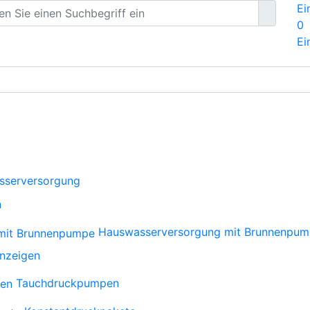
Ei
0
Ei
sserversorgung
n
Hauswasserversorgung mit Brunnenpu
anzeigen
Tauchdruckpumpen