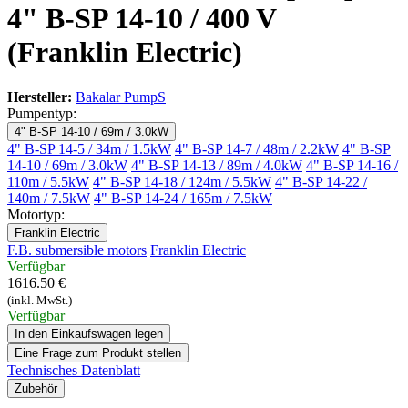
4" B-SP 14-10 / 400 V
(Franklin Electric)
Hersteller:
Bakalar PumpS
Pumpentyp:
4" B-SP 14-10 / 69m / 3.0kW
4" B-SP 14-5 / 34m / 1.5kW
4" B-SP 14-7 / 48m / 2.2kW
4" B-SP
14-10 / 69m / 3.0kW
4" B-SP 14-13 / 89m / 4.0kW
4" B-SP 14-16 /
110m / 5.5kW
4" B-SP 14-18 / 124m / 5.5kW
4" B-SP 14-22 /
140m / 7.5kW
4" B-SP 14-24 / 165m / 7.5kW
Motortyp:
Franklin Electric
F.B. submersible motors
Franklin Electric
Verfügbar
1616.50 €
(inkl. MwSt.)
Verfügbar
In den Einkaufswagen legen
Eine Frage zum Produkt stellen
Technisches Datenblatt
Zubehör