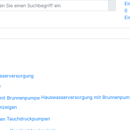
Ei
0
Ei
sserversorgung
n
Hauswasserversorgung mit Brunnenpu
anzeigen
Tauchdruckpumpen