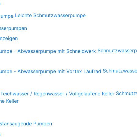
n
Leichte Schmutzwasserpumpe
sserpumpen
anzeigen
Schmutzwasserp
Schmutzwasse
Schmutzw
e Keller
bstansaugende Pumpen
n