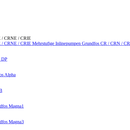
Mehrstufige Inlinepumpen Grundfos CR / CRN / C
s DP
os Alpha
SB
dfos Magna1
dfos Magna3