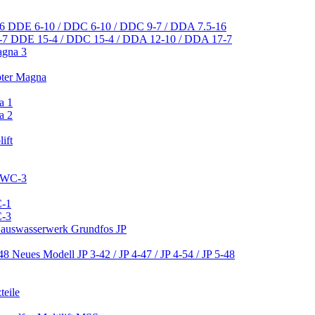
DDE 6-10 / DDC 6-10 / DDC 9-7 / DDA 7.5-16
DDE 15-4 / DDC 15-4 / DDA 12-10 / DDA 17-7
agna 3
pter Magna
a 1
a 2
ift
 CWC-3
C-1
C-3
 Hauswasserwerk Grundfos JP
Neues Modell JP 3-42 / JP 4-47 / JP 4-54 / JP 5-48
teile