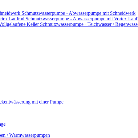
Schmutzwasserpumpe - Abwasserpumpe mit Schneidwerk
Schmutzwasserpumpe - Abwasserpumpe mit Vortex Lauf
Schmutzwasserpumpe - Teichwasser / Regenwasser
ckentwässerung mit einer Pumpe
age
mpen / Warmwasserpumpen