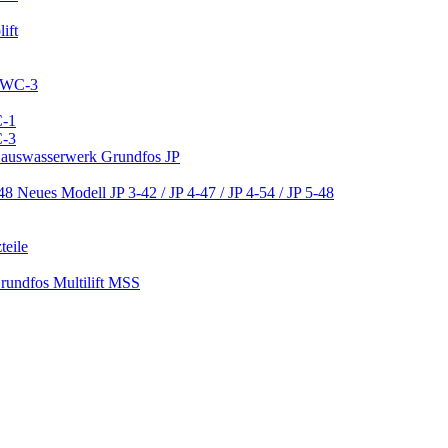
ift
 CWC-3
C-1
C-3
 Hauswasserwerk Grundfos JP
Neues Modell JP 3-42 / JP 4-47 / JP 4-54 / JP 5-48
teile
Grundfos Multilift MSS