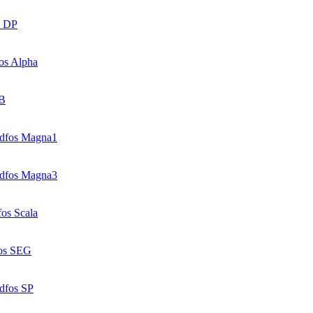
s DP
os Alpha
SB
dfos Magna1
dfos Magna3
os Scala
os SEG
dfos SP