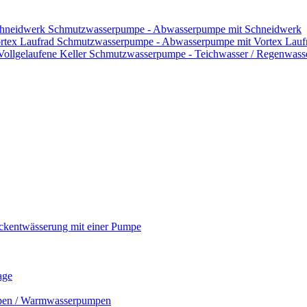
Schmutzwasserpumpe - Abwasserpumpe mit Schneidwerk
Schmutzwasserpumpe - Abwasserpumpe mit Vortex Lauf
Schmutzwasserpumpe - Teichwasser / Regenwasser
ckentwässerung mit einer Pumpe
age
mpen / Warmwasserpumpen