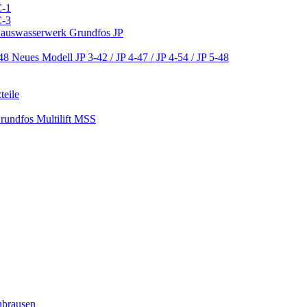
C-1
C-3
 Hauswasserwerk Grundfos JP
Neues Modell JP 3-42 / JP 4-47 / JP 4-54 / JP 5-48
teile
Grundfos Multilift MSS
nbrausen