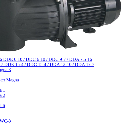
DDE 6-10 / DDC 6-10 / DDC 9-7 / DDA 7.5-16
DDE 15-4 / DDC 15-4 / DDA 12-10 / DDA 17-7
agna 3
pter Magna
a 1
a 2
ift
 CWC-3