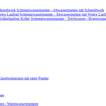
Schmutzwasserpumpe - Abwasserpumpe mit Schneidwerk
Schmutzwasserpumpe - Abwasserpumpe mit Vortex Lauf
Schmutzwasserpumpe - Teichwasser / Regenwasser
ckentwässerung mit einer Pumpe
age
mpen / Warmwasserpumpen