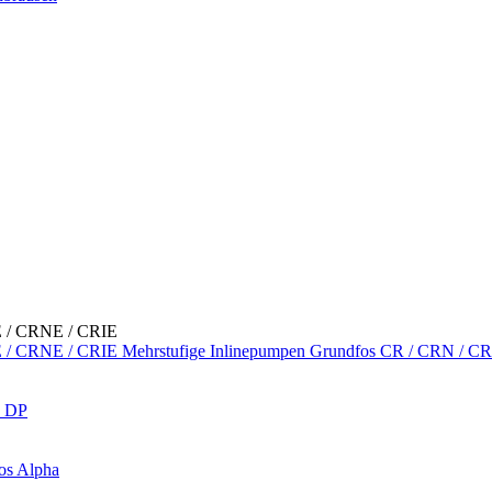
Mehrstufige Inlinepumpen Grundfos CR / CRN / C
s DP
os Alpha