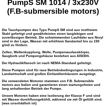
PumpS SM 1014 / 3x230V
(F.B-submersible motors)
Die Tauchpumpen des Typs PumpS SM sind aus rostfreiem
Stahl gefertigt und gewährleisten einen langlebigen und
zuverlässigen Betrieb. Die schwimmenden Laufräder aus Noryl
sind in der Lage, Wasser mit erhöhtem Sandanteil bis zu 150
g/m3 zu fördern.
Zellen,
Wellenkupplung, Welle, Pumpenauslasskörper,
Saugkorb und Pumpengehäuse bestehen aus AISI304.
Der Hydraulikflansch ist nach NEMA-Standard gefertigt.
Diese Pumpen sind für raue Betriebsbedingungen in Industrie,
Landwirtschaft und großen Einfamilienhäusern ausgelegt.
Die verwendeten Motoren stammen von
F.B. Submersible
motors
aus Italien und garantieren einen wartungsfreien und
lang anhaltenden Betrieb der Pumpe.
Unsere Motoren haben eine Isolierung der Klasse F und sind
mit Wasser durchflussgekühlt, während sie mit Öl gefüllt sind.
(was unschädlich ist)