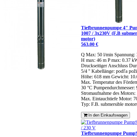
Tiefbrunnenpumpe 4" P
1007 / 3x230V (F.B submer
motor)
563.00 €
Q Max: 50 l/min
Spannung:
H max: 46 m
P max: 0.37 k
Druckseitiger Anschluss Dur
5/4 ''
Kabellänge: podľa pož
Höhe: 618 mm
Gewicht: 10.
Max. Temperatur des Förde
30 °C
Pumpendurchmesser:
Stromaufnahme des Motors: 
Max. Eintauchtiefe Motor: 
Typ: F.B. submersible motor
In den Einkaufswagen
Tiefbrunnenpumpe Pump