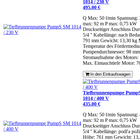
1014 / 230 V
495.00 €
Q Max: 50 l/min
Spannung:
max: 92 m
P max: 0,75 kW
Druckseitiger Anschluss Dur
5/4 ''
Kabellänge: nach Beda
791 mm
Gewicht: 13,30 kg
Temperatur des Fördermediu
Pumpendurchmesser: 98 mm
Stromaufnahme des Motors: 
Max. Eintauchtiefe Motor: 7
In den Einkaufswagen
Tiefbrunnenpumpe Pump
1014 / 400 V
435.00 €
Q Max: 50 l/min
Spannung:
max: 92 m
P max: 0,75 kW
Druckseitiger Anschluss Dur
5/4 ''
Kabellänge: podľa pož
Höhe: 761 mm
Gewicht: 13,