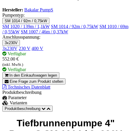
Hersteller:
Bakalar PumpS
Pumpentyp:
SM 1014 / 92m / 0,75kW
SM 1020 / 139m / 1,1kW
SM 1014 / 92m / 0,75kW
SM 1010 / 69m
/ 0,55kW
SM 1007 / 46m / 0,37kW
Anschlussspannung:
3x230V
3x230V
230 V
400 V
Verfügbar
552.00 €
(inkl. MwSt.)
Verfügbar
In den Einkaufswagen legen
Eine Frage zum Produkt stellen
Technisches Datenblatt
Produktbeschreibung
Parameter
Varianten
Produktbeschreibung
Tiefbrunnenpumpe 4"