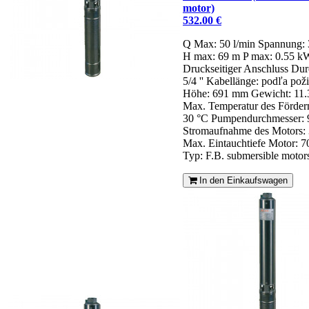
motor)
532.00 €
Q Max: 50 l/min
Spannung:
H max: 69 m
P max: 0.55 k
Druckseitiger Anschluss Dur
5/4 ''
Kabellänge: podľa pož
Höhe: 691 mm
Gewicht: 11.
Max. Temperatur des Förde
30 °C
Pumpendurchmesser:
Stromaufnahme des Motors: 
Max. Eintauchtiefe Motor: 
Typ: F.B. submersible motor
In den Einkaufswagen