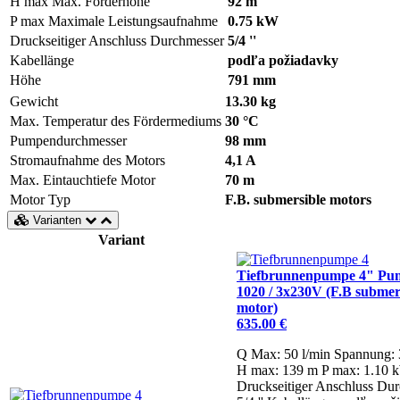
H max
Max. Förderhöhe
92 m
P max
Maximale Leistungsaufnahme
0.75 kW
Druckseitiger Anschluss Durchmesser
5/4 ''
Kabellänge
podľa požiadavky
Höhe
791 mm
Gewicht
13.30 kg
Max. Temperatur des Fördermediums
30 °C
Pumpendurchmesser
98 mm
Stromaufnahme des Motors
4,1 A
Max. Eintauchtiefe Motor
70 m
Motor Typ
F.B. submersible motors
Varianten
Variant
Tiefbrunnenpumpe 4" P
1020 / 3x230V (F.B submer
motor)
635.00 €
Q Max: 50 l/min
Spannung:
H max: 139 m
P max: 1.10 
Druckseitiger Anschluss Dur