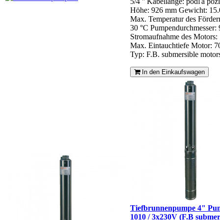
5/4 ''
Kabellänge: podľa pož
Höhe: 926 mm
Gewicht: 15.
Max. Temperatur des Förde
30 °C
Pumpendurchmesser:
Stromaufnahme des Motors: 
Max. Eintauchtiefe Motor: 
Typ: F.B. submersible motor
In den Einkaufswagen
Tiefbrunnenpumpe 4" P
1010 / 3x230V (F.B submer