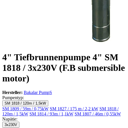
4" Tiefbrunnenpumpe 4" SM
1818 / 3x230V (F.B submersible
motor)
Hersteller:
Bakalar PumpS
Pumpentyp:
SM 1818 / 120m / 1,5kW
SM 1809 / 59m / 0,75kW
SM 1827 / 175 m / 2,2 kW
SM 1818 /
120m / 1,5kW
SM 1814 / 93m / 1,1kW
SM 1807 / 46m / 0,55kW
Napätie:
3x230V