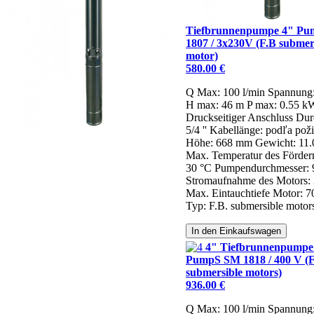
Tiefbrunnenpumpe 4" P
1807 / 3x230V (F.B submer
motor)
580.00 €
Q Max: 100 l/min
Spannung
H max: 46 m
P max: 0.55 k
Druckseitiger Anschluss Dur
5/4 ''
Kabellänge: podľa pož
Höhe: 668 mm
Gewicht: 11.
Max. Temperatur des Förde
30 °C
Pumpendurchmesser:
Stromaufnahme des Motors: 
Max. Eintauchtiefe Motor: 
Typ: F.B. submersible motor
In den Einkaufswagen
4" Tiefbrunnenpumpe
PumpS SM 1818 / 400 V (F
submersible motors)
936.00 €
Q Max: 100 l/min
Spannung