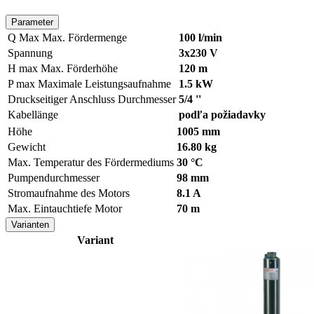
Parameter
Q Max
Max. Fördermenge
100 l/min
Spannung
3x230 V
H max
Max. Förderhöhe
120 m
P max
Maximale Leistungsaufnahme
1.5 kW
Druckseitiger Anschluss Durchmesser
5/4 ''
Kabellänge
podľa požiadavky
Höhe
1005 mm
Gewicht
16.80 kg
Max. Temperatur des Fördermediums
30 °C
Pumpendurchmesser
98 mm
Stromaufnahme des Motors
8.1 A
Max. Eintauchtiefe Motor
70 m
Varianten
Variant