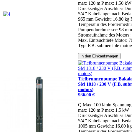
max: 120 m
P max: 1,50 kW
Druckseitiger Anschluss Dur
5/4 ''
Kabellänge: nach Beda
965 mm
Gewicht: 16,80 kg
Temperatur des Fördermediu
Pumpendurchmesser: 98 mm
Stromaufnahme des Motors: 
Max. Eintauchtiefe Motor: 
Typ: F.B. submersible motor
In den Einkaufswagen
Tiefbrunnenpumpe Bakal
SM 1818 / 230 V (F.B. sub
motors)
936.00 €
Q Max: 100 l/min
Spannung
max: 120 m
P max: 1,5 kW
Druckseitiger Anschluss Dur
5/4 ''
Kabellänge: nach Beda
1005 mm
Gewicht: 16,80 k
Temperatur des Fördermediu