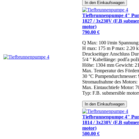
In den Einkaufswagen
Tiefbrunnenpumpe 4" P
1827 / 3x230V (F.B submer
motor)
790.00 €
Q Max: 100 l/min
Spannung
H max: 175 m
P max: 2.20 
Druckseitiger Anschluss Dur
5/4 ''
Kabellänge: podľa pož
Höhe: 1304 mm
Gewicht: 2
Max. Temperatur des Förde
30 °C
Pumpendurchmesser:
Stromaufnahme des Motors: 
Max. Eintauchtiefe Motor: 
Typ: F.B. submersible motor
In den Einkaufswagen
Tiefbrunnenpumpe 4" P
1814 / 3x230V (F.B submer
motor)
500.00 €