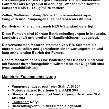
Laufräder aus Noryl sind in der Lage, Wasser mit erhöhtem
Sandanteil bis zu 150 g/m3 zu fördern.
Zellen,
Wellenkupplung, Welle, Pumpenauslasskörper,
Saugkorb und Pumpengehäuse bestehen aus AISI304.
Der Hydraulikflansch ist nach NEMA-Standard gefertigt.
Diese Pumpen sind für raue Betriebsbedingungen in Industrie,
Landwirtschaft und großen Einfamilienhäusern ausgelegt.
Die verwendeten Motoren stammen von
F.B. Submersible
motors
aus Italien und garantieren einen wartungsfreien und
lang anhaltenden Betrieb der Pumpe.
Unsere Motoren haben eine Isolierung der Klasse F und sind
mit Wasser durchflussgekühlt, während sie mit Öl gefüllt sind.
(was unschädlich ist)
Materielle Zusammensetzung
Pumpengehäuse:
rostfreier Stahl AISI 304
Motorgehäuse
: Rostfreier Stahl AISI 304
Stange, Ansaugung und Verdrängung: Rostfreier Stahl
AISI 304
Laufräder:
Noryl
Rückschlagventil in der Pumpe eingebaut