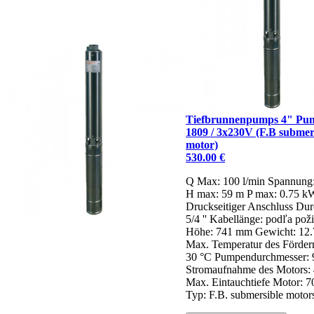
Tiefbrunnenpumps 4" P
1809 / 3x230V (F.B submer
motor)
530.00 €
Q Max: 100 l/min
Spannung
H max: 59 m
P max: 0.75 k
Druckseitiger Anschluss Dur
5/4 ''
Kabellänge: podľa pož
Höhe: 741 mm
Gewicht: 12.
Max. Temperatur des Förde
30 °C
Pumpendurchmesser:
Stromaufnahme des Motors: 
Max. Eintauchtiefe Motor: 
Typ: F.B. submersible motor