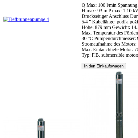
Q Max: 100 l/min
Spannung
H max: 93 m
P max: 1.10 k
Druckseitiger Anschluss Dur
5/4 ''
Kabellänge: podľa pož
Höhe: 879 mm
Gewicht: 14.
Max. Temperatur des Förde
30 °C
Pumpendurchmesser:
Stromaufnahme des Motors: 
Max. Eintauchtiefe Motor: 
Typ: F.B. submersible motor
In den Einkaufswagen