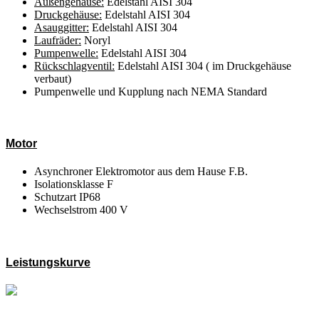
Außengehäuse:
Edelstahl AISI 304
Druckgehäuse:
Edelstahl AISI 304
Asauggitter:
Edelstahl AISI 304
Laufräder:
Noryl
Pumpenwelle:
Edelstahl AISI 304
Rückschlagventil:
Edelstahl AISI 304 ( im Druckgehäuse
verbaut)
Pumpenwelle und Kupplung nach NEMA Standard
Motor
Asynchroner Elektromotor aus dem Hause F.B.
Isolationsklasse F
Schutzart IP68
Wechselstrom 400 V
Leistungskurve