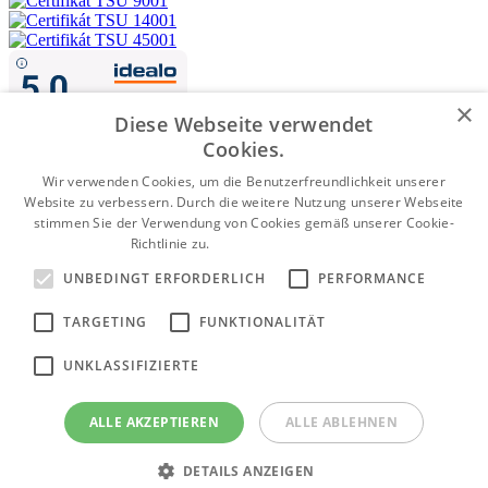
×
Diese Webseite verwendet
Cookies.
Wir verwenden Cookies, um die Benutzerfreundlichkeit unserer
Website zu verbessern. Durch die weitere Nutzung unserer Webseite
Nachnahme
stimmen Sie der Verwendung von Cookies gemäß unserer Cookie-
Vorkasse per Banküberweisung
Richtlinie zu.
Weitere Informationen
Kartenzahlung
UNBEDINGT ERFORDERLICH
PERFORMANCE
WWW.PUMPENGERMANY.DE
©2026 Alle Rechte vorbehalten |
TARGETING
FUNKTIONALITÄT
Made by
moderny-eshop.sk
UNKLASSIFIZIERTE
ALLE AKZEPTIEREN
ALLE ABLEHNEN
DETAILS ANZEIGEN