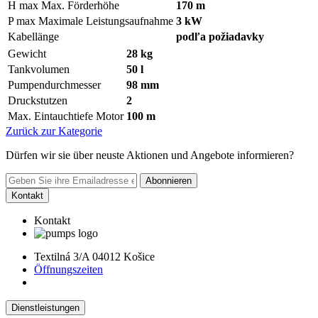
H max
Max. Förderhöhe
170 m
P max
Maximale Leistungsaufnahme
3 kW
Kabellänge
podľa požiadavky
Gewicht
28 kg
Tankvolumen
50 l
Pumpendurchmesser
98 mm
Druckstutzen
2
Max. Eintauchtiefe Motor
100 m
Zurück zur Kategorie
Dürfen wir sie über neuste Aktionen und Angebote informieren?
Abonnieren
Kontakt
Kontakt
Textilná 3/A 04012 Košice
Öffnungszeiten
Dienstleistungen