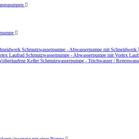
ungspumpen
rpumpe
Schmutzwasserpumpe - Abwasserpumpe mit Schneidwerk
Schmutzwasserpumpe - Abwasserpumpe mit Vortex Lauf
Schmutzwasserpumpe - Teichwasser / Regenwasser
ckentwässerung mit einer Pumpe