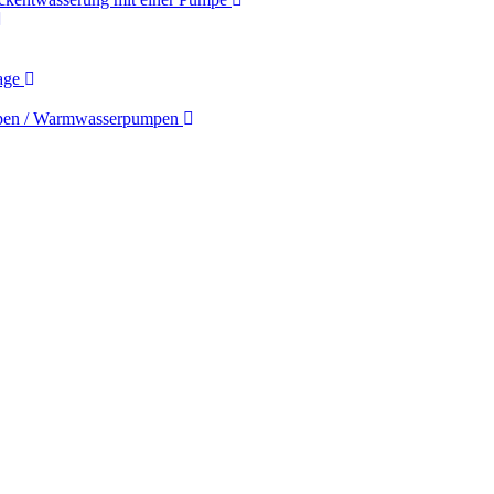
age
mpen / Warmwasserpumpen