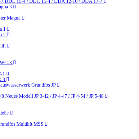
DDE 15-4 / DDC 15-4 / DDA 12-10 / DDA 17-7
agna 3
pter Magna
a 1
a 2
ift
 CWC-3
C-1
C-3
 Hauswasserwerk Grundfos JP
Neues Modell JP 3-42 / JP 4-47 / JP 4-54 / JP 5-48
teile
Grundfos Multilift MSS