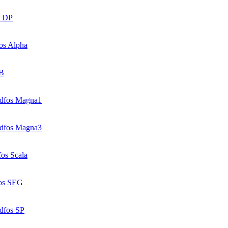
s DP
os Alpha
SB
dfos Magna1
dfos Magna3
os Scala
os SEG
dfos SP