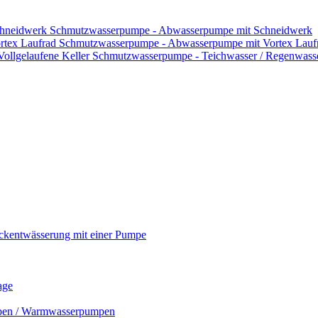
Schmutzwasserpumpe - Abwasserpumpe mit Schneidwerk
Schmutzwasserpumpe - Abwasserpumpe mit Vortex Lauf
Schmutzwasserpumpe - Teichwasser / Regenwasser
ckentwässerung mit einer Pumpe
age
mpen / Warmwasserpumpen