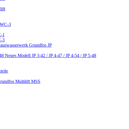
ift
 CWC-3
C-1
C-3
 Hauswasserwerk Grundfos JP
Neues Modell JP 3-42 / JP 4-47 / JP 4-54 / JP 5-48
teile
Grundfos Multilift MSS