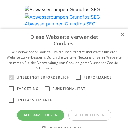
Abwasserpumpen Grundfos SEG
×
Produktkategorie anzeigen
Diese Webseite verwendet
Cookies.
Wir verwenden Cookies, um die Benutzerfreundlichkeit unserer
Website zu verbessern. Durch die weitere Nutzung unserer Webseite
Tiefbrunnenpumpen Grundfos SP
stimmen Sie der Verwendung von Cookies gemäß unserer Cookie-
Richtlinie zu.
Weitere Informationen
Produktkategorie anzeigen
UNBEDINGT ERFORDERLICH
PERFORMANCE
TARGETING
FUNKTIONALITÄT
Grundfos Abwasserpumpen SEV
UNKLASSIFIZIERTE
Produktkategorie anzeigen
ALLE AKZEPTIEREN
ALLE ABLEHNEN
DETAILS ANZEIGEN