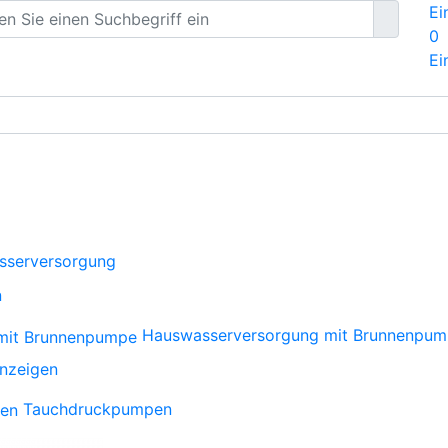
Ei
0
Ei
sserversorgung
n
Hauswasserversorgung mit Brunnenpu
anzeigen
Tauchdruckpumpen