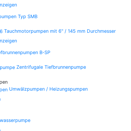
anzeigen
npumpen Typ SMB
Tauchmotorpumpen mit 6" / 145 mm Durchmesser
anzeigen
iefbrunnenpumpen B-SP
Zentrifugale Tiefbrunnenpumpe
Umwälzpumpen / Heizungspumpen
n
wasserpumpe
n