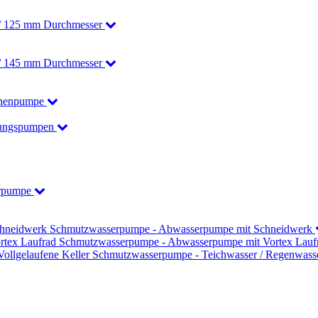
/ 125 mm Durchmesser
/ 145 mm Durchmesser
nnenpumpe
ungspumpen
rpumpe
Schmutzwasserpumpe - Abwasserpumpe mit Schneidwerk
Schmutzwasserpumpe - Abwasserpumpe mit Vortex Lauf
Schmutzwasserpumpe - Teichwasser / Regenwasser