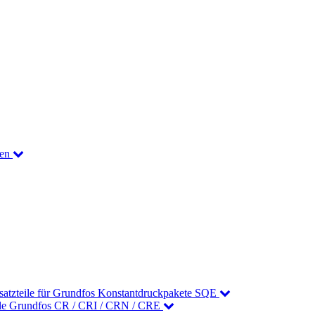
nen
satzteile für Grundfos Konstantdruckpakete SQE
ile Grundfos CR / CRI / CRN / CRE