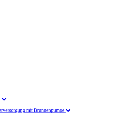
g
rversorgung mit Brunnenpumpe