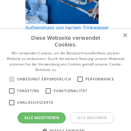
Aufbereitung von hartem Trinkwasser
×
Produktkategorie anzeigen
Diese Webseite verwendet
Cookies.
Wir verwenden Cookies, um die Benutzerfreundlichkeit unserer
Website zu verbessern. Durch die weitere Nutzung unserer Webseite
stimmen Sie der Verwendung von Cookies gemäß unserer Cookie-
Wasserenthärtungsanlagen
Richtlinie zu.
Weitere Informationen
Produktkategorie anzeigen
UNBEDINGT ERFORDERLICH
PERFORMANCE
TARGETING
FUNKTIONALITÄT
UNKLASSIFIZIERTE
UV Lampen und Wasserdesinfektion
Produktkategorie anzeigen
ALLE AKZEPTIEREN
ALLE ABLEHNEN
DETAILS ANZEIGEN