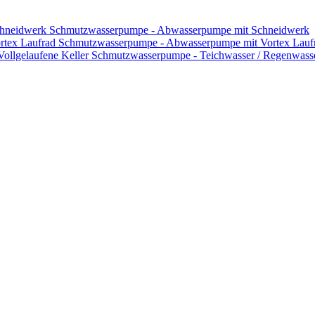
Schmutzwasserpumpe - Abwasserpumpe mit Schneidwerk
Schmutzwasserpumpe - Abwasserpumpe mit Vortex Lauf
Schmutzwasserpumpe - Teichwasser / Regenwasser