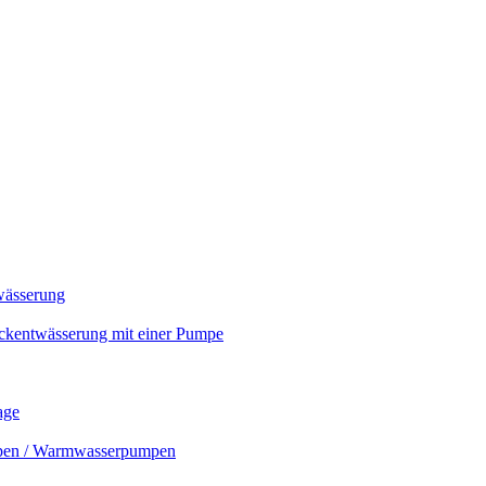
wässerung
ckentwässerung mit einer Pumpe
age
mpen / Warmwasserpumpen