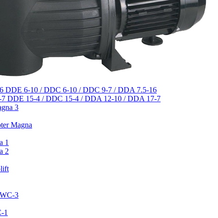
DDE 6-10 / DDC 6-10 / DDC 9-7 / DDA 7.5-16
DDE 15-4 / DDC 15-4 / DDA 12-10 / DDA 17-7
agna 3
pter Magna
a 1
a 2
ift
 CWC-3
C-1