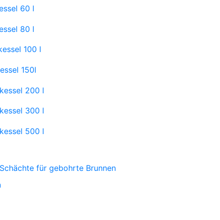
ssel 60 l
ssel 80 l
essel 100 l
essel 150l
kessel 200 l
kessel 300 l
kessel 500 l
Schächte für gebohrte Brunnen
n