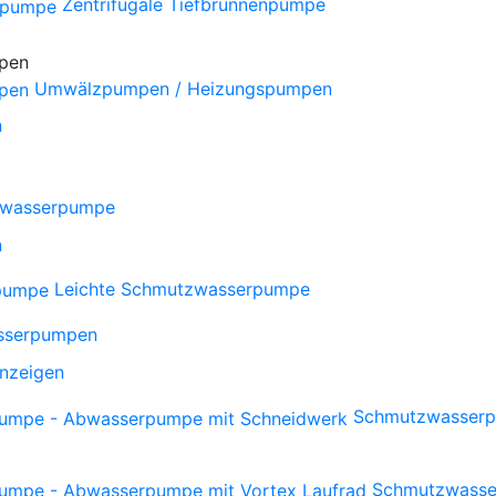
Zentrifugale Tiefbrunnenpumpe
Umwälzpumpen / Heizungspumpen
n
wasserpumpe
n
Leichte Schmutzwasserpumpe
sserpumpen
anzeigen
Schmutzwasserp
Schmutzwasse