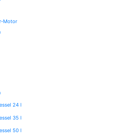
r-Motor
n
n
ssel 24 l
ssel 35 l
ssel 50 l