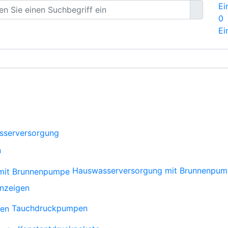
Ei
0
Ei
sserversorgung
n
Hauswasserversorgung mit Brunnenpu
anzeigen
Tauchdruckpumpen