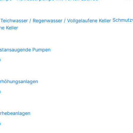
Schmutzw
e Keller
bstansaugende Pumpen
n
rhöhungsanlagen
n
rhebeanlagen
n