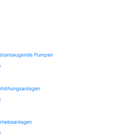
bstansaugende Pumpen
n
rhöhungsanlagen
n
rhebeanlagen
n