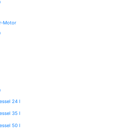
n
r-Motor
n
n
ssel 24 l
ssel 35 l
ssel 50 l